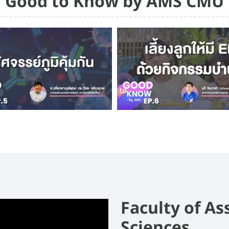
Good to Know by AMS CMU
Faculty of As
Sciences