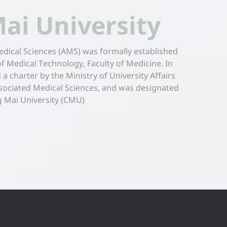
ai University
edical Sciences (AMS) was formally established
f Medical Technology, Faculty of Medicine. In
 a charter by the Ministry of University Affairs
sociated Medical Sciences, and was designated
ng Mai University (CMU)