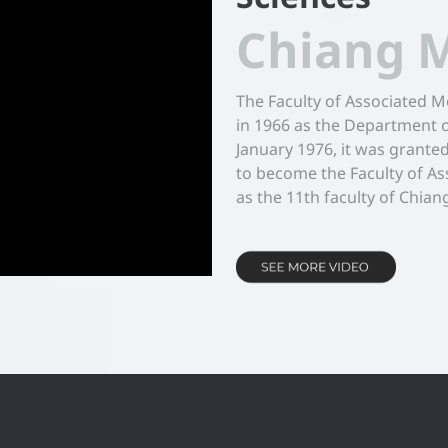
Chiang M
The Faculty of Associated M
in 1966 as the Department o
January 1976, it was granted
to become the Faculty of As
as the 11th faculty of Chia