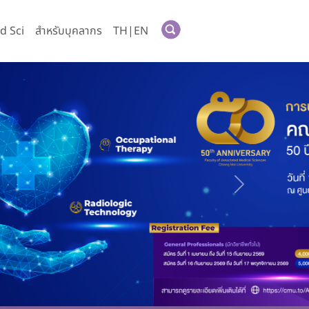
d Sci
สำหรับบุคลากร
TH|EN