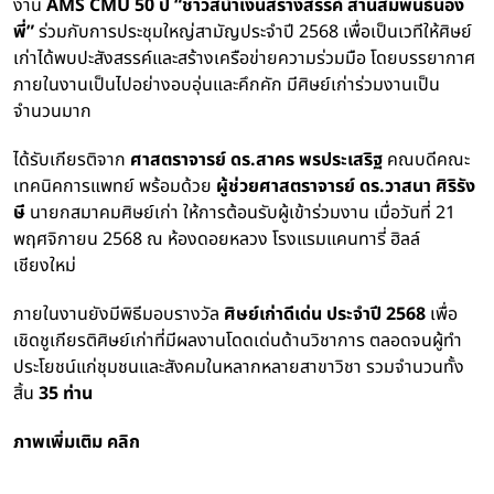
งาน
AMS CMU 50 ปี “ชาวสีน้ำเงินสร้างสรรค์ สานสัมพันธ์น้อง
พี่”
ร่วมกับการประชุมใหญ่สามัญประจำปี 2568 เพื่อเป็นเวทีให้ศิษย์
เก่าได้พบปะสังสรรค์และสร้างเครือข่ายความร่วมมือ โดยบรรยากาศ
ภายในงานเป็นไปอย่างอบอุ่นและคึกคัก มีศิษย์เก่าร่วมงานเป็น
จำนวนมาก
ได้รับเกียรติจาก
ศาสตราจารย์ ดร.สาคร พรประเสริฐ
คณบดีคณะ
เทคนิคการแพทย์ พร้อมด้วย
ผู้ช่วยศาสตราจารย์ ดร.วาสนา ศิริรัง
ษี
นายกสมาคมศิษย์เก่า ให้การต้อนรับผู้เข้าร่วมงาน เมื่อวันที่ 21
พฤศจิกายน 2568 ณ ห้องดอยหลวง โรงแรมแคนทารี่ ฮิลล์
เชียงใหม่
ภายในงานยังมีพิธีมอบรางวัล
ศิษย์เก่าดีเด่น ประจำปี 2568
เพื่อ
เชิดชูเกียรติศิษย์เก่าที่มีผลงานโดดเด่นด้านวิชาการ ตลอดจนผู้ทำ
ประโยชน์แก่ชุมชนและสังคมในหลากหลายสาขาวิชา รวมจำนวนทั้ง
สิ้น
35 ท่าน
ภาพเพิ่มเติม คลิก