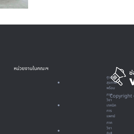
หน่วยงานในคณะฯ
ศูนย์
สุขภาพ
พร้อม
ภาค
Copyright 
วิชา
เทคนิค
การ
แพทย์
ภาค
วิชา
รังสี