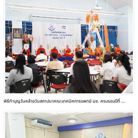
พิธีทําบุญวันคล้ายวันสถาปนาคณะเทคนิคการแพทย์ มช. ครบรอบปีที่ ...