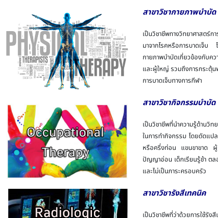
สาขาวิชากายภาพบำบัด
เป็นวิชาชีพทางวิทยาศาสตร์การ
มาจากโรคหรือการบาดเจ็บ โด
กายภาพบำบัดเกี่ยวข้องกับค
และผู้ใหญ่ รวมถึงการกระตุ้น
การบาดเจ็บทางการกีฬา
สาขาวิชากิจกรรมบำบัด
เป็นวิชาชีพที่นำความรู้ด้าน
ในการทำกิจกรรม โดยดัดแปลงก
หรือครึ่งท่อน แขนขาขาด ผู้
ปัญญาอ่อน เด็กเรียนรู้ช้า ตลอ
และไม่เป็นภาระครอบครัว
สาขาวิชารังสีเทคนิค
เป็นวิชาชีพที่ว่าด้วยการใช้ร