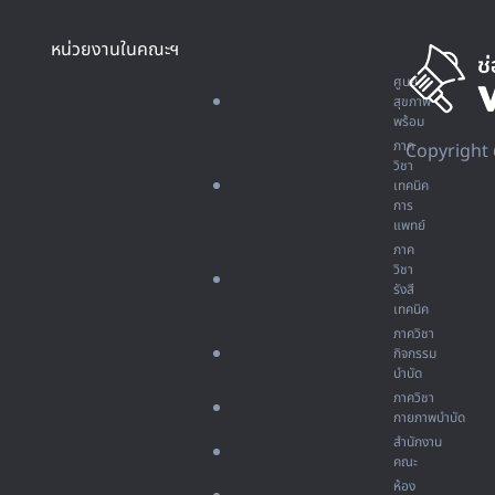
หน่วยงานในคณะฯ
ศูนย์
สุขภาพ
พร้อม
ภาค
Copyright 
วิชา
เทคนิค
การ
แพทย์
ภาค
วิชา
รังสี
เทคนิค
ภาควิชา
กิจกรรม
บำบัด
ภาควิชา
กายภาพบำบัด
สำนักงาน
คณะ
ห้อง