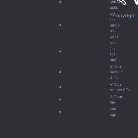
สุขภาพ
พร้อม
ภาค
Copyright 
วิชา
เทคนิค
การ
แพทย์
ภาค
วิชา
รังสี
เทคนิค
ภาควิชา
กิจกรรม
บำบัด
ภาควิชา
กายภาพบำบัด
สำนักงาน
คณะ
ห้อง
สมุด