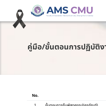
คู่มือ/ขั้นตอนการปฏิบั
No.
1
ขั้นตอนการยืมพัสดุคงรูป(ครุภัณฑ์)