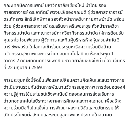
คณะเทคนิคการแพทย์ มหาวิทยาลัยเชียงใหม่ นำโดย รอง
ศาสตราจารย์ ดร.อาทิตย์ พวงมะลิ รองคณบดี
ผู้ช่วยศาสตราจารย์
ดร.ภัทรพร สิทธิเลิศพิศาล รองหัวหน้าภาควิชากายภาพบำบัด
พร้อม
ด้วย
ผู้ช่วยศาสตราจารย์ ดร.สรินยา ศรีเพชราวุธ หัวหน้าภาควิชา
กิจกรรมบำบัด
และคณาจารย์ภาควิชากิจกรรมบำบัด
ให้การต้อนรับ
คุณราไว ไชยพังยาง ผู้จัดการ และทีมผู้บริหารห้างหุ้นส่วนจำกัด วี
อาร์ ซัพพอร์ต ในโอกาสเข้าร่วมประชุมหารือความร่วมมือด้าน
นวัตกรรมสุขภาพและการถ่ายทอดเทคโนโลยี ณ ห้องประชุม 1
อาคาร 2 คณะเทคนิคการแพทย์ มหาวิทยาลัยเชียงใหม่
เมื่อวันจันทร์
ที่ 22 มิถุนายน 2569
การประชุมครั้งนี้จัดขึ้นเพื่อแลกเปลี่ยนความคิดเห็นและแนวทางการ
ดำเนินงานร่วมกันด้านการพัฒนานวัตกรรมสุขภาพ การต่อยอดองค์
ความรู้สู่การใช้ประโยชน์เชิงพาณิชย์ ตลอดจนการส่งเสริมการ
ถ่ายทอดเทคโนโลยีระหว่างภาคการศึกษาและภาคเอกชน เพื่อสร้าง
ความร่วมมือที่เข้มแข็งในการพัฒนาผลงานวิจัยและนวัตกรรม ให้
เกิดประโยชน์ต่อสังคมและระบบสุขภาพของประเทศในอนาคต