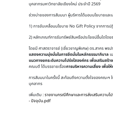
บุคลากรมหาวิทยาลัยเชียงใหม่ ประจำปี 2569
ช่วงบ่ายของการสัมมนา ผู้บริหารได้มอบนโยบายและเส
1) การขับเคลื่อนนโยบาย No Gift Policy จากการปฏิบั
2) หลักเกณฑ์การรับทรัพย์สินหรือประโยชน์อื่นใดโ
โดยมี ศาสตราจารย์ (เชี่ยวชาญพิเศษ) ดร.สาคร พรปร
แสดงความมุ่งมั่นในการยึดมั่นในหลักธรรมาภิบาล
แล
แนวทางยกระดับ
ความโปร่งใสองค์กร เพื่อเสริมสร้า
คณบดี ได้บรรยายเรื่อง
การบริหารความเสี่ยง เพื่อให
การสัมมนาในครั้งนี้ สะท้อนถึงความตั้งใจของคณะฯ ใ
บุคลากร
เพิ่มเติม :
รายงานกรณีศึกษาและการส่งเสริมความโปร
- ปัจจุบัน.pdf