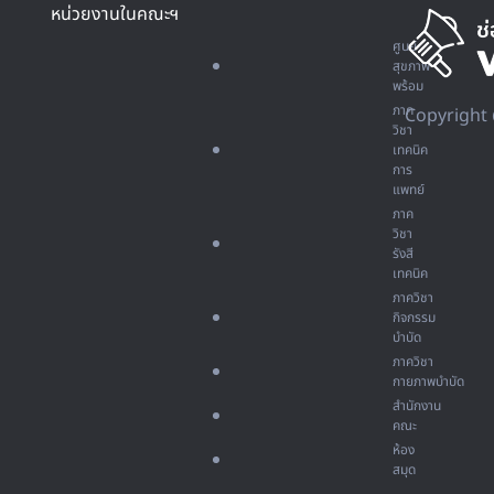
หน่วยงานในคณะฯ
ศูนย์
สุขภาพ
พร้อม
ภาค
Copyright 
วิชา
เทคนิค
การ
แพทย์
ภาค
วิชา
รังสี
เทคนิค
ภาควิชา
กิจกรรม
บำบัด
ภาควิชา
กายภาพบำบัด
สำนักงาน
คณะ
ห้อง
สมุด