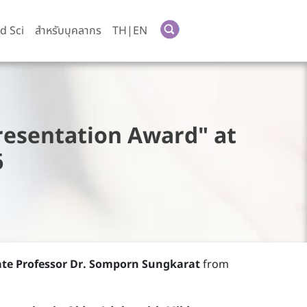
d Sci
สำหรับบุคลากร
TH|EN
resentation Award" at
6
ate Professor Dr. Somporn Sungkarat
from